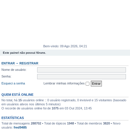
Bem-vindo: 09 Ago 2026, 04:21
Este painel não possui fóruns.
ENTRAR
•
REGISTRAR
Nome de usuário:
Senha:
Esqueci a senha
Lembrar minhas informações
QUEM ESTÁ ONLINE
No total, há
15
usuários online :: 0 usuário registrado, 0 invisivel e 15 visitantes (baseado
em usuários ativos nos últimos 5 minutos)
O recorde de usuários online foi de
1075
em 03 Out 2024, 13:45
ESTATÍSTICAS
Total de mensagens
288702
• Total de tópicos
1948
• Total de membros
3820
• Novo
usuário:
fred9485