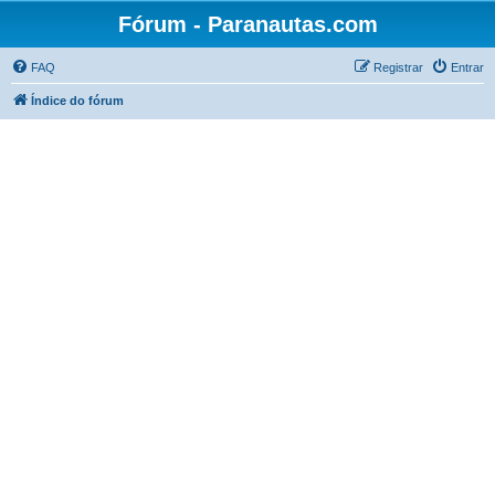
Fórum - Paranautas.com
FAQ
Registrar
Entrar
Índice do fórum