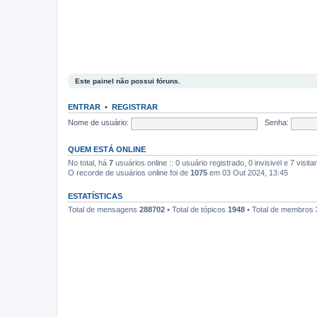
Este painel não possui fóruns.
ENTRAR
•
REGISTRAR
Nome de usuário:
Senha:
QUEM ESTÁ ONLINE
No total, há
7
usuários online :: 0 usuário registrado, 0 invisivel e 7 vis
O recorde de usuários online foi de
1075
em 03 Out 2024, 13:45
ESTATÍSTICAS
Total de mensagens
288702
• Total de tópicos
1948
• Total de membros