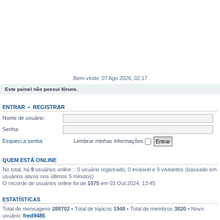
Bem-vindo: 07 Ago 2026, 02:17
Este painel não possui fóruns.
ENTRAR
•
REGISTRAR
Nome de usuário:
Senha:
Esqueci a senha
Lembrar minhas informações
QUEM ESTÁ ONLINE
No total, há
9
usuários online :: 0 usuário registrado, 0 invisivel e 9 visitantes (baseado em
usuários ativos nos últimos 5 minutos)
O recorde de usuários online foi de
1075
em 03 Out 2024, 13:45
ESTATÍSTICAS
Total de mensagens
288702
• Total de tópicos
1948
• Total de membros
3820
• Novo
usuário:
fred9485