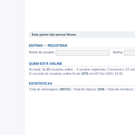
Este painel não possui fóruns.
ENTRAR
•
REGISTRAR
Nome de usuário:
Senha:
QUEM ESTÁ ONLINE
No total, há
23
usuários online :: 0 usuário registrado, 0 invisivel e 23 v
O recorde de usuários online foi de
1075
em 03 Out 2024, 13:45
ESTATÍSTICAS
Total de mensagens
288702
• Total de tópicos
1948
• Total de membros