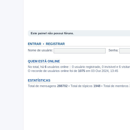
Este painel não possui fóruns.
ENTRAR
•
REGISTRAR
Nome de usuário:
Senha:
QUEM ESTÁ ONLINE
No total, há
6
usuários online :: 0 usuário registrado, 0 invisivel e 6 vis
O recorde de usuários online foi de
1075
em 03 Out 2024, 13:45
ESTATÍSTICAS
Total de mensagens
288702
• Total de tópicos
1948
• Total de membros