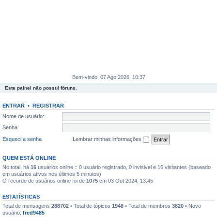
Bem-vindo: 07 Ago 2026, 10:37
Este painel não possui fóruns.
ENTRAR
•
REGISTRAR
Nome de usuário:
Senha:
Esqueci a senha
Lembrar minhas informações
QUEM ESTÁ ONLINE
No total, há
16
usuários online :: 0 usuário registrado, 0 invisivel e 16 visitantes (baseado
em usuários ativos nos últimos 5 minutos)
O recorde de usuários online foi de
1075
em 03 Out 2024, 13:45
ESTATÍSTICAS
Total de mensagens
288702
• Total de tópicos
1948
• Total de membros
3820
• Novo
usuário:
fred9485