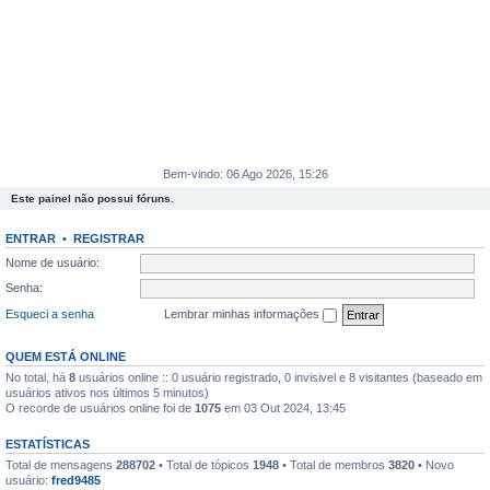
Bem-vindo: 06 Ago 2026, 15:26
Este painel não possui fóruns.
ENTRAR
•
REGISTRAR
Nome de usuário:
Senha:
Esqueci a senha
Lembrar minhas informações
QUEM ESTÁ ONLINE
No total, há
8
usuários online :: 0 usuário registrado, 0 invisivel e 8 visitantes (baseado em
usuários ativos nos últimos 5 minutos)
O recorde de usuários online foi de
1075
em 03 Out 2024, 13:45
ESTATÍSTICAS
Total de mensagens
288702
• Total de tópicos
1948
• Total de membros
3820
• Novo
usuário:
fred9485