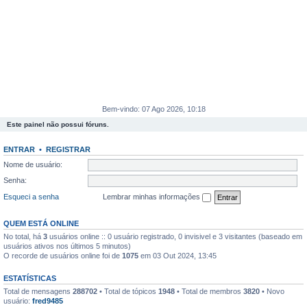
Bem-vindo: 07 Ago 2026, 10:18
Este painel não possui fóruns.
ENTRAR
•
REGISTRAR
Nome de usuário:
Senha:
Esqueci a senha
Lembrar minhas informações
QUEM ESTÁ ONLINE
No total, há
3
usuários online :: 0 usuário registrado, 0 invisivel e 3 visitantes (baseado em
usuários ativos nos últimos 5 minutos)
O recorde de usuários online foi de
1075
em 03 Out 2024, 13:45
ESTATÍSTICAS
Total de mensagens
288702
• Total de tópicos
1948
• Total de membros
3820
• Novo
usuário:
fred9485