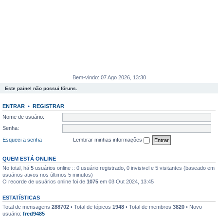
Bem-vindo: 07 Ago 2026, 13:30
Este painel não possui fóruns.
ENTRAR
•
REGISTRAR
Nome de usuário:
Senha:
Esqueci a senha
Lembrar minhas informações
QUEM ESTÁ ONLINE
No total, há
5
usuários online :: 0 usuário registrado, 0 invisivel e 5 visitantes (baseado em
usuários ativos nos últimos 5 minutos)
O recorde de usuários online foi de
1075
em 03 Out 2024, 13:45
ESTATÍSTICAS
Total de mensagens
288702
• Total de tópicos
1948
• Total de membros
3820
• Novo
usuário:
fred9485