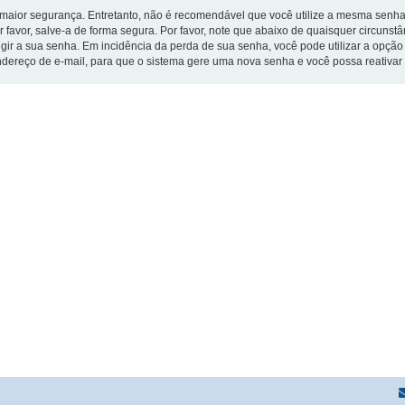
ior segurança. Entretanto, não é recomendável que você utilize a mesma senha pa
 favor, salve-a de forma segura. Por favor, note que abaixo de quaisquer circuns
xigir a sua senha. Em incidência da perda de sua senha, você pode utilizar a opçã
endereço de e-mail, para que o sistema gere uma nova senha e você possa reativar o