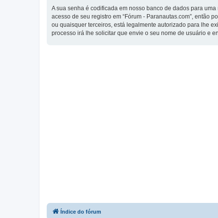
A sua senha é codificada em nosso banco de dados para uma ma
acesso de seu registro em “Fórum - Paranautas.com”, então por
ou quaisquer terceiros, está legalmente autorizado para lhe e
processo irá lhe solicitar que envie o seu nome de usuário e 
Índice do fórum