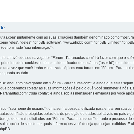
ade
nautas.com” juntamente com as suas afiliações (também denominado como “nós”, “n
omo “eles”, “deles”, “phpBB software”, “www.phpbb.com”, “phpBB Limited”, “phpBB
 (denominado “sua informação”).
ente, através de seu navegador, “Fórum - Paranautas.com” irá fazer com que o s
rimeiros dois cookies contêm um identificador de usuários (“user-id”) e um ident
do uma vez que você tenha visualizado tópicos e/ou fóruns em “Fórum - Paranautas
 enquanto usuário.
hpBB enquanto navegando em “Fórum - Paranautas.com”, e ainda que estes sejam
que poderemos coletar as suas informações é pelo o quê você submeter à nós. Est
ranautas.com” (“sua conta”) e ainda sob as mensagens enviadas por você após o 
ico (“seu nome de usuário”), uma senha pessoal utilizada para entrar em sua conta
anautas.com” são protegidas pelas leis de proteção de dados aplicáveis no país v
reço de e-mail solicitados por “Fórum - Paranautas.com” durante o processo de re
ssui a opção de selecionar quais informações você deseja que sejam exibidas. E a
 phpBB.