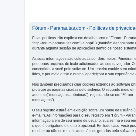
Fórum - Paranautas.com - Políticas de privacid
Estas políticas irão explicar em detalhes como “Fórum - Para
“http://forum.paranautas.com”) e phpBB (também denominado c
durante alguma sessão de aplicações dentro de nosso sistema
As suas informações são coletadas por dois meios. Primeiram
pequenos arquivos de texto adicionados ao seu navegador. Os p
concedidos a você pelo software. Um terceiro cookie será cria
lidos, e por meio disso e outros, aperfeiçoar a sua experiência
Nós também precisamos criar cookies externos ao software p
proteger as páginas criadas pelo sistema. O segundo meio em 
anônimo(“mensagens anônimas”), registrando-se em “Fórum - Pa
mensagens”).
O seu registro estará em exibição sobre um nome de usuário ún
e-mail”). As informações para o seu registro em “Fórum - Par
informação além de seu nome de usuário, sua senha e seu ende
o que é obrigatório e o que é opcional. Em todo caso, você po
receber ou não os e-mails automáticos gerados pelo software