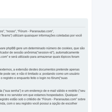
os”, “nosso”, “Fórum - Paranautas.com”,
 Teams”) utilizam quaisquer informações coletadas por você
oftware phpBB gere um determinado número de cookies, que são
ificador de sessão anônima(“session-id”), automaticamente
.com” e será utilizado para armazenar quais tópicos foram
 externos, a extensão destes documentos pretende apenas
e pode ser, e não é limitado a: postando como um usuário
registro e enquanto feito o login no fórum(“suas
 (“sua senha”) e um endereço de e-mail válido e restrito (“seu
igente e no servidor em que estamos hospedados. Qualquer
gistro estão sob o critédio de “Fórum - Paranautas.com” sobre
inda, com o seu registro você possui a opção de escolher