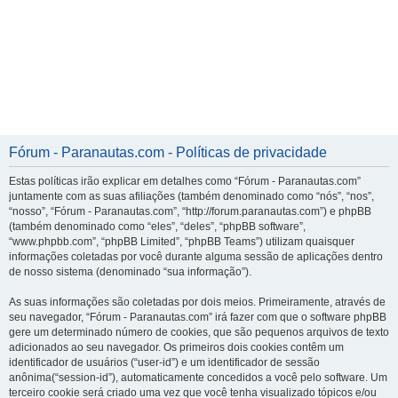
Fórum - Paranautas.com - Políticas de privacidade
Estas políticas irão explicar em detalhes como “Fórum - Paranautas.com”
juntamente com as suas afiliações (também denominado como “nós”, “nos”,
“nosso”, “Fórum - Paranautas.com”, “http://forum.paranautas.com”) e phpBB
(também denominado como “eles”, “deles”, “phpBB software”,
“www.phpbb.com”, “phpBB Limited”, “phpBB Teams”) utilizam quaisquer
informações coletadas por você durante alguma sessão de aplicações dentro
de nosso sistema (denominado “sua informação”).
As suas informações são coletadas por dois meios. Primeiramente, através de
seu navegador, “Fórum - Paranautas.com” irá fazer com que o software phpBB
gere um determinado número de cookies, que são pequenos arquivos de texto
adicionados ao seu navegador. Os primeiros dois cookies contêm um
identificador de usuários (“user-id”) e um identificador de sessão
anônima(“session-id”), automaticamente concedidos a você pelo software. Um
terceiro cookie será criado uma vez que você tenha visualizado tópicos e/ou