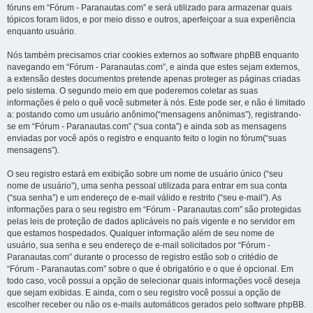
fóruns em “Fórum - Paranautas.com” e será utilizado para armazenar quais
tópicos foram lidos, e por meio disso e outros, aperfeiçoar a sua experiência
enquanto usuário.
Nós também precisamos criar cookies externos ao software phpBB enquanto
navegando em “Fórum - Paranautas.com”, e ainda que estes sejam externos,
a extensão destes documentos pretende apenas proteger as páginas criadas
pelo sistema. O segundo meio em que poderemos coletar as suas
informações é pelo o quê você submeter à nós. Este pode ser, e não é limitado
a: postando como um usuário anônimo(“mensagens anônimas”), registrando-
se em “Fórum - Paranautas.com” (“sua conta”) e ainda sob as mensagens
enviadas por você após o registro e enquanto feito o login no fórum(“suas
mensagens”).
O seu registro estará em exibição sobre um nome de usuário único (“seu
nome de usuário”), uma senha pessoal utilizada para entrar em sua conta
(“sua senha”) e um endereço de e-mail válido e restrito (“seu e-mail”). As
informações para o seu registro em “Fórum - Paranautas.com” são protegidas
pelas leis de proteção de dados aplicáveis no país vigente e no servidor em
que estamos hospedados. Qualquer informação além de seu nome de
usuário, sua senha e seu endereço de e-mail solicitados por “Fórum -
Paranautas.com” durante o processo de registro estão sob o critédio de
“Fórum - Paranautas.com” sobre o que é obrigatório e o que é opcional. Em
todo caso, você possui a opção de selecionar quais informações você deseja
que sejam exibidas. E ainda, com o seu registro você possui a opção de
escolher receber ou não os e-mails automáticos gerados pelo software phpBB.