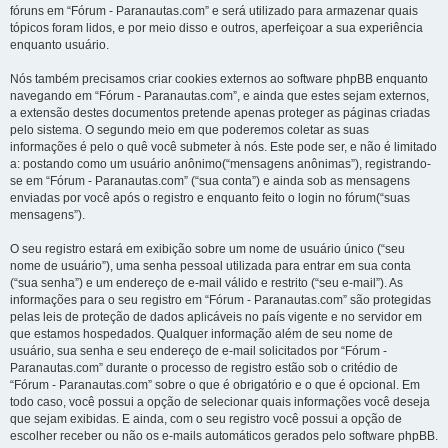
fóruns em “Fórum - Paranautas.com” e será utilizado para armazenar quais
tópicos foram lidos, e por meio disso e outros, aperfeiçoar a sua experiência
enquanto usuário.
Nós também precisamos criar cookies externos ao software phpBB enquanto
navegando em “Fórum - Paranautas.com”, e ainda que estes sejam externos,
a extensão destes documentos pretende apenas proteger as páginas criadas
pelo sistema. O segundo meio em que poderemos coletar as suas
informações é pelo o quê você submeter à nós. Este pode ser, e não é limitado
a: postando como um usuário anônimo(“mensagens anônimas”), registrando-
se em “Fórum - Paranautas.com” (“sua conta”) e ainda sob as mensagens
enviadas por você após o registro e enquanto feito o login no fórum(“suas
mensagens”).
O seu registro estará em exibição sobre um nome de usuário único (“seu
nome de usuário”), uma senha pessoal utilizada para entrar em sua conta
(“sua senha”) e um endereço de e-mail válido e restrito (“seu e-mail”). As
informações para o seu registro em “Fórum - Paranautas.com” são protegidas
pelas leis de proteção de dados aplicáveis no país vigente e no servidor em
que estamos hospedados. Qualquer informação além de seu nome de
usuário, sua senha e seu endereço de e-mail solicitados por “Fórum -
Paranautas.com” durante o processo de registro estão sob o critédio de
“Fórum - Paranautas.com” sobre o que é obrigatório e o que é opcional. Em
todo caso, você possui a opção de selecionar quais informações você deseja
que sejam exibidas. E ainda, com o seu registro você possui a opção de
escolher receber ou não os e-mails automáticos gerados pelo software phpBB.