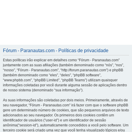
Fórum - Paranautas.com - Políticas de privacidade
Estas políticas irão explicar em detalhes como “Fórum - Paranautas.com”
juntamente com as suas afiliações (também denominado como “nós”, “nos”,
“nosso”, “Fórum - Paranautas.com”, “http://forum.paranautas.com”) e phpBB
(também denominado como “eles”, “deles”, “phpBB software”,
“www.phpbb.com”, “phpBB Limited”, “phpBB Teams”) utilizam quaisquer
informações coletadas por você durante alguma sessão de aplicações dentro
de nosso sistema (denominado “sua informação”).
As suas informações são coletadas por dois meios. Primeiramente, através de
seu navegador, “Fórum - Paranautas.com” irá fazer com que o software phpBB
gere um determinado número de cookies, que são pequenos arquivos de texto
adicionados ao seu navegador. Os primeiros dois cookies contêm um
identificador de usuários (“user-id”) e um identificador de sessão
anônima(“session-id”), automaticamente concedidos a você pelo software. Um
terceiro cookie será criado uma vez que você tenha visualizado tópicos e/ou