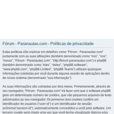
Fórum - Paranautas.com - Políticas de privacidade
Estas políticas irão explicar em detalhes como “Fórum - Paranautas.com”
juntamente com as suas afiliações (também denominado como “nós”, “nos”,
“nosso”, “Fórum - Paranautas.com”, “http://forum.paranautas.com”) e phpBB
(também denominado como “eles”, “deles”, “phpBB software”,
“www.phpbb.com”, “phpBB Limited”, “phpBB Teams”) utilizam quaisquer
informações coletadas por você durante alguma sessão de aplicações dentro
de nosso sistema (denominado “sua informação”).
As suas informações são coletadas por dois meios. Primeiramente, através de
seu navegador, “Fórum - Paranautas.com” irá fazer com que o software phpBB
gere um determinado número de cookies, que são pequenos arquivos de texto
adicionados ao seu navegador. Os primeiros dois cookies contêm um
identificador de usuários (“user-id”) e um identificador de sessão
anônima(“session-id”), automaticamente concedidos a você pelo software. Um
terceiro cookie será criado uma vez que você tenha visualizado tópicos e/ou