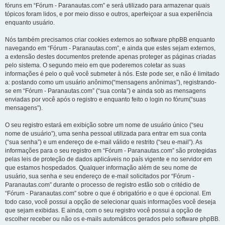
fóruns em “Fórum - Paranautas.com” e será utilizado para armazenar quais
tópicos foram lidos, e por meio disso e outros, aperfeiçoar a sua experiência
enquanto usuário.
Nós também precisamos criar cookies externos ao software phpBB enquanto
navegando em “Fórum - Paranautas.com”, e ainda que estes sejam externos,
a extensão destes documentos pretende apenas proteger as páginas criadas
pelo sistema. O segundo meio em que poderemos coletar as suas
informações é pelo o quê você submeter à nós. Este pode ser, e não é limitado
a: postando como um usuário anônimo(“mensagens anônimas”), registrando-
se em “Fórum - Paranautas.com” (“sua conta”) e ainda sob as mensagens
enviadas por você após o registro e enquanto feito o login no fórum(“suas
mensagens”).
O seu registro estará em exibição sobre um nome de usuário único (“seu
nome de usuário”), uma senha pessoal utilizada para entrar em sua conta
(“sua senha”) e um endereço de e-mail válido e restrito (“seu e-mail”). As
informações para o seu registro em “Fórum - Paranautas.com” são protegidas
pelas leis de proteção de dados aplicáveis no país vigente e no servidor em
que estamos hospedados. Qualquer informação além de seu nome de
usuário, sua senha e seu endereço de e-mail solicitados por “Fórum -
Paranautas.com” durante o processo de registro estão sob o critédio de
“Fórum - Paranautas.com” sobre o que é obrigatório e o que é opcional. Em
todo caso, você possui a opção de selecionar quais informações você deseja
que sejam exibidas. E ainda, com o seu registro você possui a opção de
escolher receber ou não os e-mails automáticos gerados pelo software phpBB.