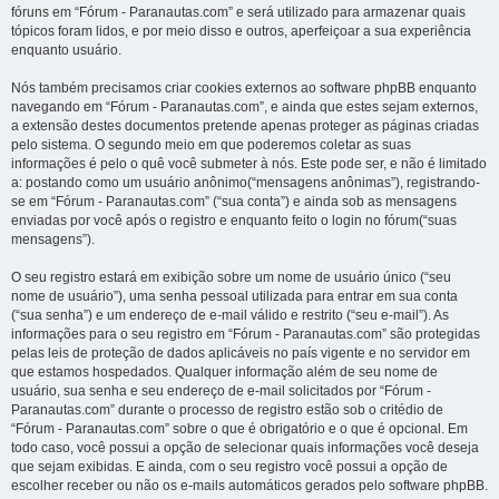
fóruns em “Fórum - Paranautas.com” e será utilizado para armazenar quais
tópicos foram lidos, e por meio disso e outros, aperfeiçoar a sua experiência
enquanto usuário.
Nós também precisamos criar cookies externos ao software phpBB enquanto
navegando em “Fórum - Paranautas.com”, e ainda que estes sejam externos,
a extensão destes documentos pretende apenas proteger as páginas criadas
pelo sistema. O segundo meio em que poderemos coletar as suas
informações é pelo o quê você submeter à nós. Este pode ser, e não é limitado
a: postando como um usuário anônimo(“mensagens anônimas”), registrando-
se em “Fórum - Paranautas.com” (“sua conta”) e ainda sob as mensagens
enviadas por você após o registro e enquanto feito o login no fórum(“suas
mensagens”).
O seu registro estará em exibição sobre um nome de usuário único (“seu
nome de usuário”), uma senha pessoal utilizada para entrar em sua conta
(“sua senha”) e um endereço de e-mail válido e restrito (“seu e-mail”). As
informações para o seu registro em “Fórum - Paranautas.com” são protegidas
pelas leis de proteção de dados aplicáveis no país vigente e no servidor em
que estamos hospedados. Qualquer informação além de seu nome de
usuário, sua senha e seu endereço de e-mail solicitados por “Fórum -
Paranautas.com” durante o processo de registro estão sob o critédio de
“Fórum - Paranautas.com” sobre o que é obrigatório e o que é opcional. Em
todo caso, você possui a opção de selecionar quais informações você deseja
que sejam exibidas. E ainda, com o seu registro você possui a opção de
escolher receber ou não os e-mails automáticos gerados pelo software phpBB.