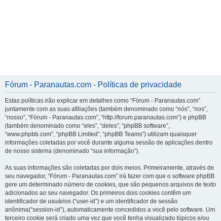
Fórum - Paranautas.com - Políticas de privacidade
Estas políticas irão explicar em detalhes como “Fórum - Paranautas.com”
juntamente com as suas afiliações (também denominado como “nós”, “nos”,
“nosso”, “Fórum - Paranautas.com”, “http://forum.paranautas.com”) e phpBB
(também denominado como “eles”, “deles”, “phpBB software”,
“www.phpbb.com”, “phpBB Limited”, “phpBB Teams”) utilizam quaisquer
informações coletadas por você durante alguma sessão de aplicações dentro
de nosso sistema (denominado “sua informação”).
As suas informações são coletadas por dois meios. Primeiramente, através de
seu navegador, “Fórum - Paranautas.com” irá fazer com que o software phpBB
gere um determinado número de cookies, que são pequenos arquivos de texto
adicionados ao seu navegador. Os primeiros dois cookies contêm um
identificador de usuários (“user-id”) e um identificador de sessão
anônima(“session-id”), automaticamente concedidos a você pelo software. Um
terceiro cookie será criado uma vez que você tenha visualizado tópicos e/ou