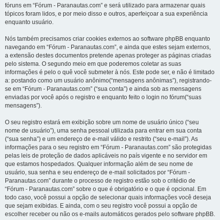
fóruns em “Fórum - Paranautas.com” e será utilizado para armazenar quais
tópicos foram lidos, e por meio disso e outros, aperfeiçoar a sua experiência
enquanto usuário.
Nós também precisamos criar cookies externos ao software phpBB enquanto
navegando em “Fórum - Paranautas.com”, e ainda que estes sejam externos,
a extensão destes documentos pretende apenas proteger as páginas criadas
pelo sistema. O segundo meio em que poderemos coletar as suas
informações é pelo o quê você submeter à nós. Este pode ser, e não é limitado
a: postando como um usuário anônimo(“mensagens anônimas”), registrando-
se em “Fórum - Paranautas.com” (“sua conta”) e ainda sob as mensagens
enviadas por você após o registro e enquanto feito o login no fórum(“suas
mensagens”).
O seu registro estará em exibição sobre um nome de usuário único (“seu
nome de usuário”), uma senha pessoal utilizada para entrar em sua conta
(“sua senha”) e um endereço de e-mail válido e restrito (“seu e-mail”). As
informações para o seu registro em “Fórum - Paranautas.com” são protegidas
pelas leis de proteção de dados aplicáveis no país vigente e no servidor em
que estamos hospedados. Qualquer informação além de seu nome de
usuário, sua senha e seu endereço de e-mail solicitados por “Fórum -
Paranautas.com” durante o processo de registro estão sob o critédio de
“Fórum - Paranautas.com” sobre o que é obrigatório e o que é opcional. Em
todo caso, você possui a opção de selecionar quais informações você deseja
que sejam exibidas. E ainda, com o seu registro você possui a opção de
escolher receber ou não os e-mails automáticos gerados pelo software phpBB.