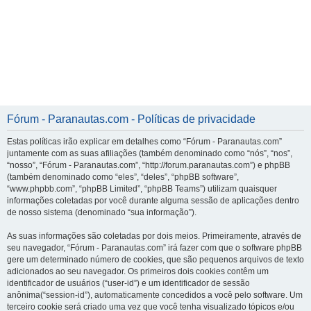
Fórum - Paranautas.com - Políticas de privacidade
Estas políticas irão explicar em detalhes como “Fórum - Paranautas.com”
juntamente com as suas afiliações (também denominado como “nós”, “nos”,
“nosso”, “Fórum - Paranautas.com”, “http://forum.paranautas.com”) e phpBB
(também denominado como “eles”, “deles”, “phpBB software”,
“www.phpbb.com”, “phpBB Limited”, “phpBB Teams”) utilizam quaisquer
informações coletadas por você durante alguma sessão de aplicações dentro
de nosso sistema (denominado “sua informação”).
As suas informações são coletadas por dois meios. Primeiramente, através de
seu navegador, “Fórum - Paranautas.com” irá fazer com que o software phpBB
gere um determinado número de cookies, que são pequenos arquivos de texto
adicionados ao seu navegador. Os primeiros dois cookies contêm um
identificador de usuários (“user-id”) e um identificador de sessão
anônima(“session-id”), automaticamente concedidos a você pelo software. Um
terceiro cookie será criado uma vez que você tenha visualizado tópicos e/ou