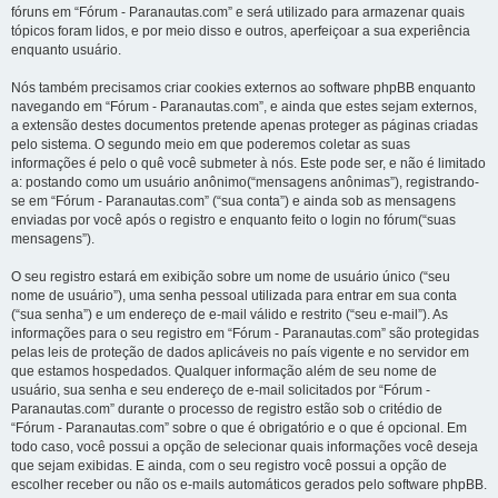
fóruns em “Fórum - Paranautas.com” e será utilizado para armazenar quais
tópicos foram lidos, e por meio disso e outros, aperfeiçoar a sua experiência
enquanto usuário.
Nós também precisamos criar cookies externos ao software phpBB enquanto
navegando em “Fórum - Paranautas.com”, e ainda que estes sejam externos,
a extensão destes documentos pretende apenas proteger as páginas criadas
pelo sistema. O segundo meio em que poderemos coletar as suas
informações é pelo o quê você submeter à nós. Este pode ser, e não é limitado
a: postando como um usuário anônimo(“mensagens anônimas”), registrando-
se em “Fórum - Paranautas.com” (“sua conta”) e ainda sob as mensagens
enviadas por você após o registro e enquanto feito o login no fórum(“suas
mensagens”).
O seu registro estará em exibição sobre um nome de usuário único (“seu
nome de usuário”), uma senha pessoal utilizada para entrar em sua conta
(“sua senha”) e um endereço de e-mail válido e restrito (“seu e-mail”). As
informações para o seu registro em “Fórum - Paranautas.com” são protegidas
pelas leis de proteção de dados aplicáveis no país vigente e no servidor em
que estamos hospedados. Qualquer informação além de seu nome de
usuário, sua senha e seu endereço de e-mail solicitados por “Fórum -
Paranautas.com” durante o processo de registro estão sob o critédio de
“Fórum - Paranautas.com” sobre o que é obrigatório e o que é opcional. Em
todo caso, você possui a opção de selecionar quais informações você deseja
que sejam exibidas. E ainda, com o seu registro você possui a opção de
escolher receber ou não os e-mails automáticos gerados pelo software phpBB.