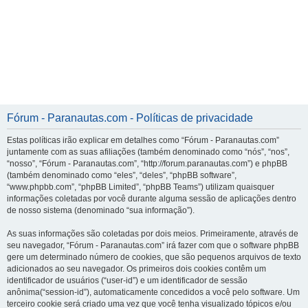
Fórum - Paranautas.com - Políticas de privacidade
Estas políticas irão explicar em detalhes como “Fórum - Paranautas.com”
juntamente com as suas afiliações (também denominado como “nós”, “nos”,
“nosso”, “Fórum - Paranautas.com”, “http://forum.paranautas.com”) e phpBB
(também denominado como “eles”, “deles”, “phpBB software”,
“www.phpbb.com”, “phpBB Limited”, “phpBB Teams”) utilizam quaisquer
informações coletadas por você durante alguma sessão de aplicações dentro
de nosso sistema (denominado “sua informação”).
As suas informações são coletadas por dois meios. Primeiramente, através de
seu navegador, “Fórum - Paranautas.com” irá fazer com que o software phpBB
gere um determinado número de cookies, que são pequenos arquivos de texto
adicionados ao seu navegador. Os primeiros dois cookies contêm um
identificador de usuários (“user-id”) e um identificador de sessão
anônima(“session-id”), automaticamente concedidos a você pelo software. Um
terceiro cookie será criado uma vez que você tenha visualizado tópicos e/ou