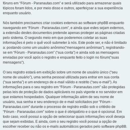
fóruns em “Fórum - Paranautas.com” e será utilizado para armazenar quais
tópicos foram lidos, e por meio disso e outros, aperfeiçoar a sua experiência
enquanto usuário.
Nós também precisamos criar cookies externos ao software phpBB enquanto
navegando em “Fórum - Paranautas.com”, e ainda que estes sejam externos,
a extensão destes documentos pretende apenas proteger as páginas criadas
pelo sistema. O segundo meio em que poderemos coletar as suas
informações é pelo o quê você submeter à nós. Este pode ser, e não é limitado
a: postando como um usuário anônimo(“mensagens anônimas”), registrando-
se em “Fórum - Paranautas.com” (“sua conta”) e ainda sob as mensagens
enviadas por você após o registro e enquanto feito o login no fórum(“suas
mensagens”).
O seu registro estará em exibição sobre um nome de usuário único (“seu
nome de usuário”), uma senha pessoal utilizada para entrar em sua conta
(“sua senha”) e um endereço de e-mail válido e restrito (“seu e-mail”). As
informações para o seu registro em “Fórum - Paranautas.com” são protegidas
pelas leis de proteção de dados aplicáveis no país vigente e no servidor em
que estamos hospedados. Qualquer informação além de seu nome de
usuário, sua senha e seu endereço de e-mail solicitados por “Fórum -
Paranautas.com” durante o processo de registro estão sob o critédio de
“Fórum - Paranautas.com” sobre o que é obrigatório e o que é opcional. Em
todo caso, você possui a opção de selecionar quais informações você deseja
que sejam exibidas. E ainda, com o seu registro você possui a opção de
escolher receber ou não os e-mails automáticos gerados pelo software phpBB.