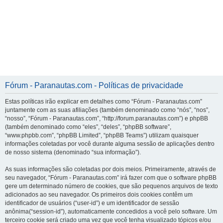
Fórum - Paranautas.com - Políticas de privacidade
Estas políticas irão explicar em detalhes como “Fórum - Paranautas.com”
juntamente com as suas afiliações (também denominado como “nós”, “nos”,
“nosso”, “Fórum - Paranautas.com”, “http://forum.paranautas.com”) e phpBB
(também denominado como “eles”, “deles”, “phpBB software”,
“www.phpbb.com”, “phpBB Limited”, “phpBB Teams”) utilizam quaisquer
informações coletadas por você durante alguma sessão de aplicações dentro
de nosso sistema (denominado “sua informação”).
As suas informações são coletadas por dois meios. Primeiramente, através de
seu navegador, “Fórum - Paranautas.com” irá fazer com que o software phpBB
gere um determinado número de cookies, que são pequenos arquivos de texto
adicionados ao seu navegador. Os primeiros dois cookies contêm um
identificador de usuários (“user-id”) e um identificador de sessão
anônima(“session-id”), automaticamente concedidos a você pelo software. Um
terceiro cookie será criado uma vez que você tenha visualizado tópicos e/ou