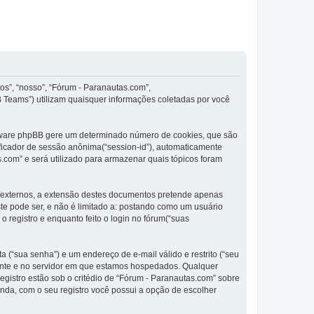
os”, “nosso”, “Fórum - Paranautas.com”,
 Teams”) utilizam quaisquer informações coletadas por você
oftware phpBB gere um determinado número de cookies, que são
ificador de sessão anônima(“session-id”), automaticamente
.com” e será utilizado para armazenar quais tópicos foram
 externos, a extensão destes documentos pretende apenas
e pode ser, e não é limitado a: postando como um usuário
registro e enquanto feito o login no fórum(“suas
 (“sua senha”) e um endereço de e-mail válido e restrito (“seu
igente e no servidor em que estamos hospedados. Qualquer
gistro estão sob o critédio de “Fórum - Paranautas.com” sobre
inda, com o seu registro você possui a opção de escolher