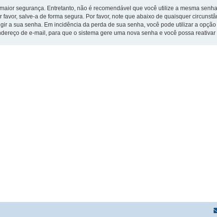
ior segurança. Entretanto, não é recomendável que você utilize a mesma senha pa
 favor, salve-a de forma segura. Por favor, note que abaixo de quaisquer circuns
xigir a sua senha. Em incidência da perda de sua senha, você pode utilizar a opçã
endereço de e-mail, para que o sistema gere uma nova senha e você possa reativar o