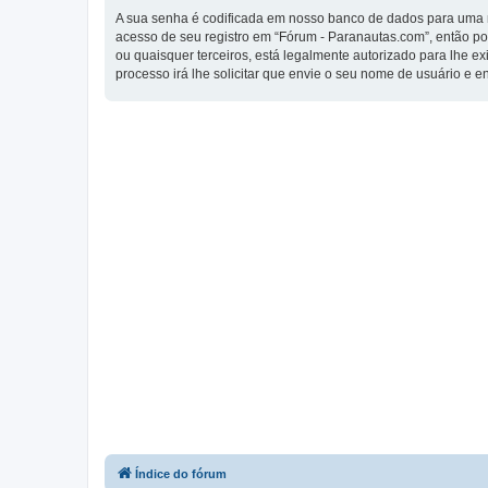
A sua senha é codificada em nosso banco de dados para uma ma
acesso de seu registro em “Fórum - Paranautas.com”, então por
ou quaisquer terceiros, está legalmente autorizado para lhe e
processo irá lhe solicitar que envie o seu nome de usuário e 
Índice do fórum