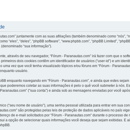
ade
nautas.com” juntamente com as suas afiliações (também denominado como “nós”, “n
omo “eles”, “deles”, “phpBB software”, “www.phpbb.com”, “phpBB Limited”, “phpBB
 (denominado “sua informação”).
ente, através de seu navegador, “Fórum - Paranautas.com” irá fazer com que o s
rimeiros dois cookies contêm um identificador de usuários (“user-id”) e um ident
do uma vez que você tenha visualizado tópicos e/ou fóruns em “Fórum - Paranautas
 enquanto usuário.
hpBB enquanto navegando em “Fórum - Paranautas.com”, e ainda que estes sejam
que poderemos coletar as suas informações é pelo o quê você submeter à nós. Est
ranautas.com” (“sua conta”) e ainda sob as mensagens enviadas por você após o 
ico (“seu nome de usuário”), uma senha pessoal utilizada para entrar em sua conta
anautas.com” são protegidas pelas leis de proteção de dados aplicáveis no país v
reço de e-mail solicitados por “Fórum - Paranautas.com” durante o processo de re
ssui a opção de selecionar quais informações você deseja que sejam exibidas. E a
 phpBB.