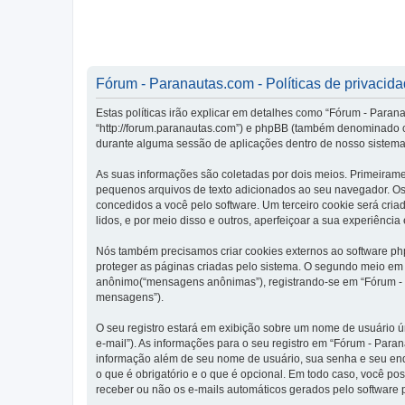
Fórum - Paranautas.com - Políticas de privacid
Estas políticas irão explicar em detalhes como “Fórum - Para
“http://forum.paranautas.com”) e phpBB (também denominado c
durante alguma sessão de aplicações dentro de nosso sistema
As suas informações são coletadas por dois meios. Primeiram
pequenos arquivos de texto adicionados ao seu navegador. Os p
concedidos a você pelo software. Um terceiro cookie será cria
lidos, e por meio disso e outros, aperfeiçoar a sua experiência
Nós também precisamos criar cookies externos ao software p
proteger as páginas criadas pelo sistema. O segundo meio em 
anônimo(“mensagens anônimas”), registrando-se em “Fórum - Pa
mensagens”).
O seu registro estará em exibição sobre um nome de usuário ún
e-mail”). As informações para o seu registro em “Fórum - Par
informação além de seu nome de usuário, sua senha e seu ende
o que é obrigatório e o que é opcional. Em todo caso, você po
receber ou não os e-mails automáticos gerados pelo software