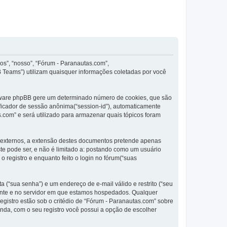
os”, “nosso”, “Fórum - Paranautas.com”,
 Teams”) utilizam quaisquer informações coletadas por você
oftware phpBB gere um determinado número de cookies, que são
ificador de sessão anônima(“session-id”), automaticamente
.com” e será utilizado para armazenar quais tópicos foram
 externos, a extensão destes documentos pretende apenas
e pode ser, e não é limitado a: postando como um usuário
registro e enquanto feito o login no fórum(“suas
 (“sua senha”) e um endereço de e-mail válido e restrito (“seu
igente e no servidor em que estamos hospedados. Qualquer
gistro estão sob o critédio de “Fórum - Paranautas.com” sobre
inda, com o seu registro você possui a opção de escolher