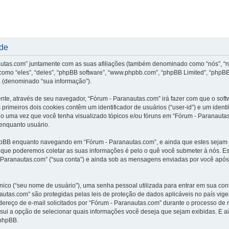
ade
nautas.com” juntamente com as suas afiliações (também denominado como “nós”, “n
omo “eles”, “deles”, “phpBB software”, “www.phpbb.com”, “phpBB Limited”, “phpBB
 (denominado “sua informação”).
ente, através de seu navegador, “Fórum - Paranautas.com” irá fazer com que o s
rimeiros dois cookies contêm um identificador de usuários (“user-id”) e um ident
do uma vez que você tenha visualizado tópicos e/ou fóruns em “Fórum - Paranautas
 enquanto usuário.
hpBB enquanto navegando em “Fórum - Paranautas.com”, e ainda que estes sejam
que poderemos coletar as suas informações é pelo o quê você submeter à nós. Est
ranautas.com” (“sua conta”) e ainda sob as mensagens enviadas por você após o 
ico (“seu nome de usuário”), uma senha pessoal utilizada para entrar em sua conta
anautas.com” são protegidas pelas leis de proteção de dados aplicáveis no país v
reço de e-mail solicitados por “Fórum - Paranautas.com” durante o processo de re
ssui a opção de selecionar quais informações você deseja que sejam exibidas. E a
 phpBB.