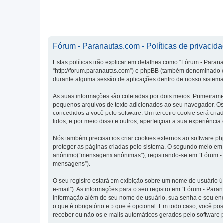
Fórum - Paranautas.com - Políticas de privacid
Estas políticas irão explicar em detalhes como “Fórum - Para
“http://forum.paranautas.com”) e phpBB (também denominado c
durante alguma sessão de aplicações dentro de nosso sistema
As suas informações são coletadas por dois meios. Primeiram
pequenos arquivos de texto adicionados ao seu navegador. Os p
concedidos a você pelo software. Um terceiro cookie será cria
lidos, e por meio disso e outros, aperfeiçoar a sua experiência
Nós também precisamos criar cookies externos ao software p
proteger as páginas criadas pelo sistema. O segundo meio em 
anônimo(“mensagens anônimas”), registrando-se em “Fórum - Pa
mensagens”).
O seu registro estará em exibição sobre um nome de usuário ún
e-mail”). As informações para o seu registro em “Fórum - Par
informação além de seu nome de usuário, sua senha e seu ende
o que é obrigatório e o que é opcional. Em todo caso, você po
receber ou não os e-mails automáticos gerados pelo software