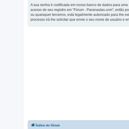
A sua senha é codificada em nosso banco de dados para uma ma
acesso de seu registro em “Fórum - Paranautas.com”, então por
ou quaisquer terceiros, está legalmente autorizado para lhe e
processo irá lhe solicitar que envie o seu nome de usuário e 
Índice do fórum