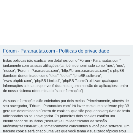
Fórum - Paranautas.com - Políticas de privacidade
Estas políticas irão explicar em detalhes como “Fórum - Paranautas.com”
juntamente com as suas afiliações (também denominado como “nós”, “nos”,
“nosso”, “Fórum - Paranautas.com”, “http://forum.paranautas.com”) e phpBB
(também denominado como “eles”, “deles”, “phpBB software”,
“www.phpbb.com”, “phpBB Limited”, “phpBB Teams”) utilizam quaisquer
informações coletadas por você durante alguma sessão de aplicações dentro
de nosso sistema (denominado “sua informação”).
As suas informações são coletadas por dois meios. Primeiramente, através de
seu navegador, “Fórum - Paranautas.com” irá fazer com que o software phpBB
gere um determinado número de cookies, que são pequenos arquivos de texto
adicionados ao seu navegador. Os primeiros dois cookies contêm um
identificador de usuários (“user-id”) e um identificador de sessão
anônima(“session-id”), automaticamente concedidos a você pelo software. Um
terceiro cookie será criado uma vez que você tenha visualizado tópicos e/ou