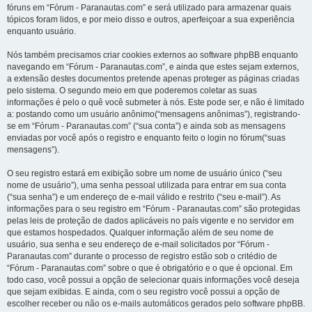
fóruns em “Fórum - Paranautas.com” e será utilizado para armazenar quais
tópicos foram lidos, e por meio disso e outros, aperfeiçoar a sua experiência
enquanto usuário.
Nós também precisamos criar cookies externos ao software phpBB enquanto
navegando em “Fórum - Paranautas.com”, e ainda que estes sejam externos,
a extensão destes documentos pretende apenas proteger as páginas criadas
pelo sistema. O segundo meio em que poderemos coletar as suas
informações é pelo o quê você submeter à nós. Este pode ser, e não é limitado
a: postando como um usuário anônimo(“mensagens anônimas”), registrando-
se em “Fórum - Paranautas.com” (“sua conta”) e ainda sob as mensagens
enviadas por você após o registro e enquanto feito o login no fórum(“suas
mensagens”).
O seu registro estará em exibição sobre um nome de usuário único (“seu
nome de usuário”), uma senha pessoal utilizada para entrar em sua conta
(“sua senha”) e um endereço de e-mail válido e restrito (“seu e-mail”). As
informações para o seu registro em “Fórum - Paranautas.com” são protegidas
pelas leis de proteção de dados aplicáveis no país vigente e no servidor em
que estamos hospedados. Qualquer informação além de seu nome de
usuário, sua senha e seu endereço de e-mail solicitados por “Fórum -
Paranautas.com” durante o processo de registro estão sob o critédio de
“Fórum - Paranautas.com” sobre o que é obrigatório e o que é opcional. Em
todo caso, você possui a opção de selecionar quais informações você deseja
que sejam exibidas. E ainda, com o seu registro você possui a opção de
escolher receber ou não os e-mails automáticos gerados pelo software phpBB.