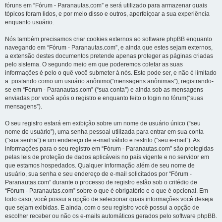
fóruns em “Fórum - Paranautas.com” e será utilizado para armazenar quais
tópicos foram lidos, e por meio disso e outros, aperfeiçoar a sua experiência
enquanto usuário.
Nós também precisamos criar cookies externos ao software phpBB enquanto
navegando em “Fórum - Paranautas.com”, e ainda que estes sejam externos,
a extensão destes documentos pretende apenas proteger as páginas criadas
pelo sistema. O segundo meio em que poderemos coletar as suas
informações é pelo o quê você submeter à nós. Este pode ser, e não é limitado
a: postando como um usuário anônimo(“mensagens anônimas”), registrando-
se em “Fórum - Paranautas.com” (“sua conta”) e ainda sob as mensagens
enviadas por você após o registro e enquanto feito o login no fórum(“suas
mensagens”).
O seu registro estará em exibição sobre um nome de usuário único (“seu
nome de usuário”), uma senha pessoal utilizada para entrar em sua conta
(“sua senha”) e um endereço de e-mail válido e restrito (“seu e-mail”). As
informações para o seu registro em “Fórum - Paranautas.com” são protegidas
pelas leis de proteção de dados aplicáveis no país vigente e no servidor em
que estamos hospedados. Qualquer informação além de seu nome de
usuário, sua senha e seu endereço de e-mail solicitados por “Fórum -
Paranautas.com” durante o processo de registro estão sob o critédio de
“Fórum - Paranautas.com” sobre o que é obrigatório e o que é opcional. Em
todo caso, você possui a opção de selecionar quais informações você deseja
que sejam exibidas. E ainda, com o seu registro você possui a opção de
escolher receber ou não os e-mails automáticos gerados pelo software phpBB.