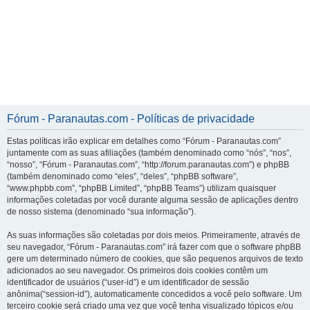
Fórum - Paranautas.com - Políticas de privacidade
Estas políticas irão explicar em detalhes como “Fórum - Paranautas.com”
juntamente com as suas afiliações (também denominado como “nós”, “nos”,
“nosso”, “Fórum - Paranautas.com”, “http://forum.paranautas.com”) e phpBB
(também denominado como “eles”, “deles”, “phpBB software”,
“www.phpbb.com”, “phpBB Limited”, “phpBB Teams”) utilizam quaisquer
informações coletadas por você durante alguma sessão de aplicações dentro
de nosso sistema (denominado “sua informação”).
As suas informações são coletadas por dois meios. Primeiramente, através de
seu navegador, “Fórum - Paranautas.com” irá fazer com que o software phpBB
gere um determinado número de cookies, que são pequenos arquivos de texto
adicionados ao seu navegador. Os primeiros dois cookies contêm um
identificador de usuários (“user-id”) e um identificador de sessão
anônima(“session-id”), automaticamente concedidos a você pelo software. Um
terceiro cookie será criado uma vez que você tenha visualizado tópicos e/ou