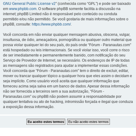
GNU General Public License v2
” (conhecida como “GPL”) e pode ser baixado
em
www.phpbb.com
. O software phpBB somente facilita a discussão na
internet; phpBB Limited não é responsável pelo conteúdo ou conduta
permitido e/ou não permitido. Se você gostaria de mais informações sobre o
phpBB, consulte:
https://www.phpbb.com/
.
Você concorda em não enviar qualquer mensagem abusiva, obscena, vulgar,
insultuosa, de ódio, ameaçadora, pornográfica ou qualquer outro material que
possa violar qualquer lei do seu país, do país onde “Fórum - Paranautas.com”
está hospedado ou leis internacionais. Se você violar isso, você corre o risco
de ser imediatamente e permanentemente banido, com notificação do seu
Serviço de Provedor de Internet, se necessário. Os endereços de IP de todas
as mensagens são registrados para ajudar a implementar essas condições.
Você concorda que “Fórum - Paranautas.com” tem o direito de excluir, editar,
mover ou trancar qualquer tópico a qualquer hora que eles assim o decidam e
seja implícito. Como usuário você aceita que qualquer informação que
forneceu acima seja salva em um banco de dados. Apesar dessa informação
não ser fornecida a terceiros sem a sua autorização, “Fórum -
Paranautas.com” ou phpBB não podem assumir a responsabilidade por
qualquer tentativa ou ato de hacking, intromissão forçada e ilegal que conduza
a exposição dessa informação.