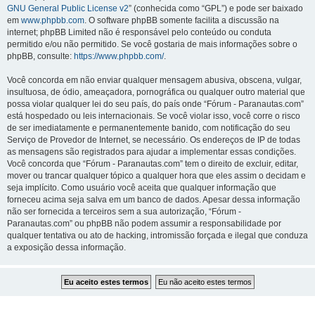
GNU General Public License v2
” (conhecida como “GPL”) e pode ser baixado
em
www.phpbb.com
. O software phpBB somente facilita a discussão na
internet; phpBB Limited não é responsável pelo conteúdo ou conduta
permitido e/ou não permitido. Se você gostaria de mais informações sobre o
phpBB, consulte:
https://www.phpbb.com/
.
Você concorda em não enviar qualquer mensagem abusiva, obscena, vulgar,
insultuosa, de ódio, ameaçadora, pornográfica ou qualquer outro material que
possa violar qualquer lei do seu país, do país onde “Fórum - Paranautas.com”
está hospedado ou leis internacionais. Se você violar isso, você corre o risco
de ser imediatamente e permanentemente banido, com notificação do seu
Serviço de Provedor de Internet, se necessário. Os endereços de IP de todas
as mensagens são registrados para ajudar a implementar essas condições.
Você concorda que “Fórum - Paranautas.com” tem o direito de excluir, editar,
mover ou trancar qualquer tópico a qualquer hora que eles assim o decidam e
seja implícito. Como usuário você aceita que qualquer informação que
forneceu acima seja salva em um banco de dados. Apesar dessa informação
não ser fornecida a terceiros sem a sua autorização, “Fórum -
Paranautas.com” ou phpBB não podem assumir a responsabilidade por
qualquer tentativa ou ato de hacking, intromissão forçada e ilegal que conduza
a exposição dessa informação.