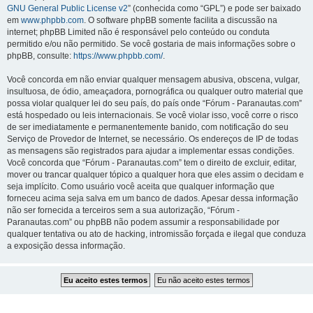
GNU General Public License v2
” (conhecida como “GPL”) e pode ser baixado
em
www.phpbb.com
. O software phpBB somente facilita a discussão na
internet; phpBB Limited não é responsável pelo conteúdo ou conduta
permitido e/ou não permitido. Se você gostaria de mais informações sobre o
phpBB, consulte:
https://www.phpbb.com/
.
Você concorda em não enviar qualquer mensagem abusiva, obscena, vulgar,
insultuosa, de ódio, ameaçadora, pornográfica ou qualquer outro material que
possa violar qualquer lei do seu país, do país onde “Fórum - Paranautas.com”
está hospedado ou leis internacionais. Se você violar isso, você corre o risco
de ser imediatamente e permanentemente banido, com notificação do seu
Serviço de Provedor de Internet, se necessário. Os endereços de IP de todas
as mensagens são registrados para ajudar a implementar essas condições.
Você concorda que “Fórum - Paranautas.com” tem o direito de excluir, editar,
mover ou trancar qualquer tópico a qualquer hora que eles assim o decidam e
seja implícito. Como usuário você aceita que qualquer informação que
forneceu acima seja salva em um banco de dados. Apesar dessa informação
não ser fornecida a terceiros sem a sua autorização, “Fórum -
Paranautas.com” ou phpBB não podem assumir a responsabilidade por
qualquer tentativa ou ato de hacking, intromissão forçada e ilegal que conduza
a exposição dessa informação.