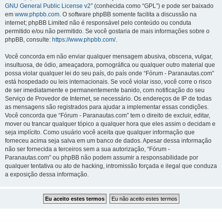
GNU General Public License v2
” (conhecida como “GPL”) e pode ser baixado
em
www.phpbb.com
. O software phpBB somente facilita a discussão na
internet; phpBB Limited não é responsável pelo conteúdo ou conduta
permitido e/ou não permitido. Se você gostaria de mais informações sobre o
phpBB, consulte:
https://www.phpbb.com/
.
Você concorda em não enviar qualquer mensagem abusiva, obscena, vulgar,
insultuosa, de ódio, ameaçadora, pornográfica ou qualquer outro material que
possa violar qualquer lei do seu país, do país onde “Fórum - Paranautas.com”
está hospedado ou leis internacionais. Se você violar isso, você corre o risco
de ser imediatamente e permanentemente banido, com notificação do seu
Serviço de Provedor de Internet, se necessário. Os endereços de IP de todas
as mensagens são registrados para ajudar a implementar essas condições.
Você concorda que “Fórum - Paranautas.com” tem o direito de excluir, editar,
mover ou trancar qualquer tópico a qualquer hora que eles assim o decidam e
seja implícito. Como usuário você aceita que qualquer informação que
forneceu acima seja salva em um banco de dados. Apesar dessa informação
não ser fornecida a terceiros sem a sua autorização, “Fórum -
Paranautas.com” ou phpBB não podem assumir a responsabilidade por
qualquer tentativa ou ato de hacking, intromissão forçada e ilegal que conduza
a exposição dessa informação.