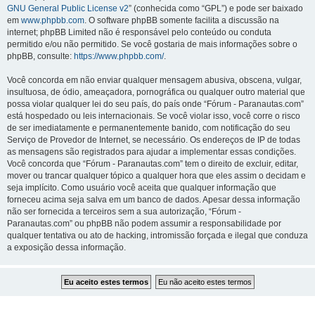
GNU General Public License v2
” (conhecida como “GPL”) e pode ser baixado
em
www.phpbb.com
. O software phpBB somente facilita a discussão na
internet; phpBB Limited não é responsável pelo conteúdo ou conduta
permitido e/ou não permitido. Se você gostaria de mais informações sobre o
phpBB, consulte:
https://www.phpbb.com/
.
Você concorda em não enviar qualquer mensagem abusiva, obscena, vulgar,
insultuosa, de ódio, ameaçadora, pornográfica ou qualquer outro material que
possa violar qualquer lei do seu país, do país onde “Fórum - Paranautas.com”
está hospedado ou leis internacionais. Se você violar isso, você corre o risco
de ser imediatamente e permanentemente banido, com notificação do seu
Serviço de Provedor de Internet, se necessário. Os endereços de IP de todas
as mensagens são registrados para ajudar a implementar essas condições.
Você concorda que “Fórum - Paranautas.com” tem o direito de excluir, editar,
mover ou trancar qualquer tópico a qualquer hora que eles assim o decidam e
seja implícito. Como usuário você aceita que qualquer informação que
forneceu acima seja salva em um banco de dados. Apesar dessa informação
não ser fornecida a terceiros sem a sua autorização, “Fórum -
Paranautas.com” ou phpBB não podem assumir a responsabilidade por
qualquer tentativa ou ato de hacking, intromissão forçada e ilegal que conduza
a exposição dessa informação.