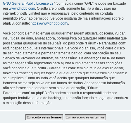
GNU General Public License v2
” (conhecida como “GPL”) e pode ser baixado
em
www.phpbb.com
. O software phpBB somente facilita a discussão na
internet; phpBB Limited não é responsável pelo conteúdo ou conduta
permitido e/ou não permitido. Se você gostaria de mais informações sobre o
phpBB, consulte:
https://www.phpbb.com/
.
Você concorda em não enviar qualquer mensagem abusiva, obscena, vulgar,
insultuosa, de ódio, ameaçadora, pornográfica ou qualquer outro material que
possa violar qualquer lei do seu país, do país onde “Fórum - Paranautas.com”
está hospedado ou leis internacionais. Se você violar isso, você corre o risco
de ser imediatamente e permanentemente banido, com notificação do seu
Serviço de Provedor de Internet, se necessário. Os endereços de IP de todas
as mensagens são registrados para ajudar a implementar essas condições.
Você concorda que “Fórum - Paranautas.com” tem o direito de excluir, editar,
mover ou trancar qualquer tópico a qualquer hora que eles assim o decidam e
seja implícito. Como usuário você aceita que qualquer informação que
forneceu acima seja salva em um banco de dados. Apesar dessa informação
não ser fornecida a terceiros sem a sua autorização, “Fórum -
Paranautas.com” ou phpBB não podem assumir a responsabilidade por
qualquer tentativa ou ato de hacking, intromissão forçada e ilegal que conduza
a exposição dessa informação.