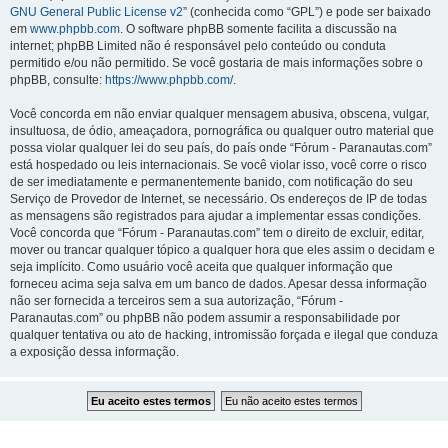
GNU General Public License v2
” (conhecida como “GPL”) e pode ser baixado
em
www.phpbb.com
. O software phpBB somente facilita a discussão na
internet; phpBB Limited não é responsável pelo conteúdo ou conduta
permitido e/ou não permitido. Se você gostaria de mais informações sobre o
phpBB, consulte:
https://www.phpbb.com/
.
Você concorda em não enviar qualquer mensagem abusiva, obscena, vulgar,
insultuosa, de ódio, ameaçadora, pornográfica ou qualquer outro material que
possa violar qualquer lei do seu país, do país onde “Fórum - Paranautas.com”
está hospedado ou leis internacionais. Se você violar isso, você corre o risco
de ser imediatamente e permanentemente banido, com notificação do seu
Serviço de Provedor de Internet, se necessário. Os endereços de IP de todas
as mensagens são registrados para ajudar a implementar essas condições.
Você concorda que “Fórum - Paranautas.com” tem o direito de excluir, editar,
mover ou trancar qualquer tópico a qualquer hora que eles assim o decidam e
seja implícito. Como usuário você aceita que qualquer informação que
forneceu acima seja salva em um banco de dados. Apesar dessa informação
não ser fornecida a terceiros sem a sua autorização, “Fórum -
Paranautas.com” ou phpBB não podem assumir a responsabilidade por
qualquer tentativa ou ato de hacking, intromissão forçada e ilegal que conduza
a exposição dessa informação.