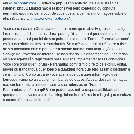
em
www.phpbb.com
. O software phpBB somente facilita a discussão na
internet; phpBB Limited não é responsável pelo conteúdo ou conduta
permitido e/ou não permitido. Se você gostaria de mais informações sobre o
phpBB, consulte:
https://www.phpbb.com/
.
Você concorda em não enviar qualquer mensagem abusiva, obscena, vulgar,
insultuosa, de ódio, ameaçadora, pornográfica ou qualquer outro material que
possa violar qualquer lei do seu país, do país onde “Fórum - Paranautas.com”
está hospedado ou leis internacionais. Se você violar isso, você corre o risco
de ser imediatamente e permanentemente banido, com notificação do seu
Serviço de Provedor de Internet, se necessário. Os endereços de IP de todas
as mensagens são registrados para ajudar a implementar essas condições.
Você concorda que “Fórum - Paranautas.com” tem o direito de excluir, editar,
mover ou trancar qualquer tópico a qualquer hora que eles assim o decidam e
seja implícito. Como usuário você aceita que qualquer informação que
forneceu acima seja salva em um banco de dados. Apesar dessa informação
não ser fornecida a terceiros sem a sua autorização, “Fórum -
Paranautas.com” ou phpBB não podem assumir a responsabilidade por
qualquer tentativa ou ato de hacking, intromissão forçada e ilegal que conduza
a exposição dessa informação.