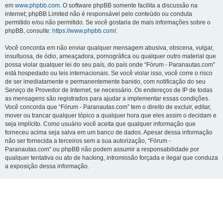
em
www.phpbb.com
. O software phpBB somente facilita a discussão na
internet; phpBB Limited não é responsável pelo conteúdo ou conduta
permitido e/ou não permitido. Se você gostaria de mais informações sobre o
phpBB, consulte:
https://www.phpbb.com/
.
Você concorda em não enviar qualquer mensagem abusiva, obscena, vulgar,
insultuosa, de ódio, ameaçadora, pornográfica ou qualquer outro material que
possa violar qualquer lei do seu país, do país onde “Fórum - Paranautas.com”
está hospedado ou leis internacionais. Se você violar isso, você corre o risco
de ser imediatamente e permanentemente banido, com notificação do seu
Serviço de Provedor de Internet, se necessário. Os endereços de IP de todas
as mensagens são registrados para ajudar a implementar essas condições.
Você concorda que “Fórum - Paranautas.com” tem o direito de excluir, editar,
mover ou trancar qualquer tópico a qualquer hora que eles assim o decidam e
seja implícito. Como usuário você aceita que qualquer informação que
forneceu acima seja salva em um banco de dados. Apesar dessa informação
não ser fornecida a terceiros sem a sua autorização, “Fórum -
Paranautas.com” ou phpBB não podem assumir a responsabilidade por
qualquer tentativa ou ato de hacking, intromissão forçada e ilegal que conduza
a exposição dessa informação.