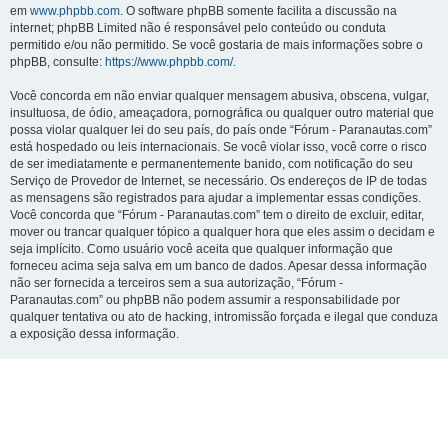
em
www.phpbb.com
. O software phpBB somente facilita a discussão na
internet; phpBB Limited não é responsável pelo conteúdo ou conduta
permitido e/ou não permitido. Se você gostaria de mais informações sobre o
phpBB, consulte:
https://www.phpbb.com/
.
Você concorda em não enviar qualquer mensagem abusiva, obscena, vulgar,
insultuosa, de ódio, ameaçadora, pornográfica ou qualquer outro material que
possa violar qualquer lei do seu país, do país onde “Fórum - Paranautas.com”
está hospedado ou leis internacionais. Se você violar isso, você corre o risco
de ser imediatamente e permanentemente banido, com notificação do seu
Serviço de Provedor de Internet, se necessário. Os endereços de IP de todas
as mensagens são registrados para ajudar a implementar essas condições.
Você concorda que “Fórum - Paranautas.com” tem o direito de excluir, editar,
mover ou trancar qualquer tópico a qualquer hora que eles assim o decidam e
seja implícito. Como usuário você aceita que qualquer informação que
forneceu acima seja salva em um banco de dados. Apesar dessa informação
não ser fornecida a terceiros sem a sua autorização, “Fórum -
Paranautas.com” ou phpBB não podem assumir a responsabilidade por
qualquer tentativa ou ato de hacking, intromissão forçada e ilegal que conduza
a exposição dessa informação.