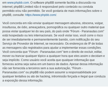
em
www.phpbb.com
. O software phpBB somente facilita a discussão na
internet; phpBB Limited não é responsável pelo conteúdo ou conduta
permitido e/ou não permitido. Se você gostaria de mais informações sobre o
phpBB, consulte:
https://www.phpbb.com/
.
Você concorda em não enviar qualquer mensagem abusiva, obscena, vulgar,
insultuosa, de ódio, ameaçadora, pornográfica ou qualquer outro material que
possa violar qualquer lei do seu país, do país onde “Fórum - Paranautas.com”
está hospedado ou leis internacionais. Se você violar isso, você corre o risco
de ser imediatamente e permanentemente banido, com notificação do seu
Serviço de Provedor de Internet, se necessário. Os endereços de IP de todas
as mensagens são registrados para ajudar a implementar essas condições.
Você concorda que “Fórum - Paranautas.com” tem o direito de excluir, editar,
mover ou trancar qualquer tópico a qualquer hora que eles assim o decidam e
seja implícito. Como usuário você aceita que qualquer informação que
forneceu acima seja salva em um banco de dados. Apesar dessa informação
não ser fornecida a terceiros sem a sua autorização, “Fórum -
Paranautas.com” ou phpBB não podem assumir a responsabilidade por
qualquer tentativa ou ato de hacking, intromissão forçada e ilegal que conduza
a exposição dessa informação.