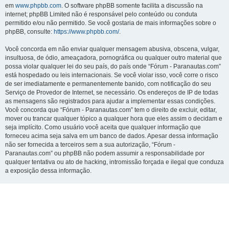
em
www.phpbb.com
. O software phpBB somente facilita a discussão na
internet; phpBB Limited não é responsável pelo conteúdo ou conduta
permitido e/ou não permitido. Se você gostaria de mais informações sobre o
phpBB, consulte:
https://www.phpbb.com/
.
Você concorda em não enviar qualquer mensagem abusiva, obscena, vulgar,
insultuosa, de ódio, ameaçadora, pornográfica ou qualquer outro material que
possa violar qualquer lei do seu país, do país onde “Fórum - Paranautas.com”
está hospedado ou leis internacionais. Se você violar isso, você corre o risco
de ser imediatamente e permanentemente banido, com notificação do seu
Serviço de Provedor de Internet, se necessário. Os endereços de IP de todas
as mensagens são registrados para ajudar a implementar essas condições.
Você concorda que “Fórum - Paranautas.com” tem o direito de excluir, editar,
mover ou trancar qualquer tópico a qualquer hora que eles assim o decidam e
seja implícito. Como usuário você aceita que qualquer informação que
forneceu acima seja salva em um banco de dados. Apesar dessa informação
não ser fornecida a terceiros sem a sua autorização, “Fórum -
Paranautas.com” ou phpBB não podem assumir a responsabilidade por
qualquer tentativa ou ato de hacking, intromissão forçada e ilegal que conduza
a exposição dessa informação.