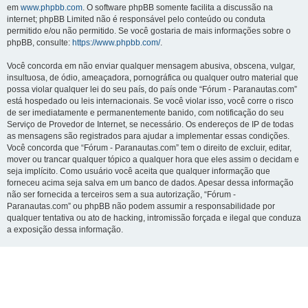
em
www.phpbb.com
. O software phpBB somente facilita a discussão na
internet; phpBB Limited não é responsável pelo conteúdo ou conduta
permitido e/ou não permitido. Se você gostaria de mais informações sobre o
phpBB, consulte:
https://www.phpbb.com/
.
Você concorda em não enviar qualquer mensagem abusiva, obscena, vulgar,
insultuosa, de ódio, ameaçadora, pornográfica ou qualquer outro material que
possa violar qualquer lei do seu país, do país onde “Fórum - Paranautas.com”
está hospedado ou leis internacionais. Se você violar isso, você corre o risco
de ser imediatamente e permanentemente banido, com notificação do seu
Serviço de Provedor de Internet, se necessário. Os endereços de IP de todas
as mensagens são registrados para ajudar a implementar essas condições.
Você concorda que “Fórum - Paranautas.com” tem o direito de excluir, editar,
mover ou trancar qualquer tópico a qualquer hora que eles assim o decidam e
seja implícito. Como usuário você aceita que qualquer informação que
forneceu acima seja salva em um banco de dados. Apesar dessa informação
não ser fornecida a terceiros sem a sua autorização, “Fórum -
Paranautas.com” ou phpBB não podem assumir a responsabilidade por
qualquer tentativa ou ato de hacking, intromissão forçada e ilegal que conduza
a exposição dessa informação.