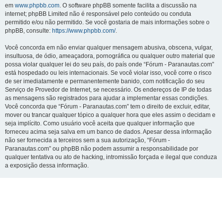
em
www.phpbb.com
. O software phpBB somente facilita a discussão na
internet; phpBB Limited não é responsável pelo conteúdo ou conduta
permitido e/ou não permitido. Se você gostaria de mais informações sobre o
phpBB, consulte:
https://www.phpbb.com/
.
Você concorda em não enviar qualquer mensagem abusiva, obscena, vulgar,
insultuosa, de ódio, ameaçadora, pornográfica ou qualquer outro material que
possa violar qualquer lei do seu país, do país onde “Fórum - Paranautas.com”
está hospedado ou leis internacionais. Se você violar isso, você corre o risco
de ser imediatamente e permanentemente banido, com notificação do seu
Serviço de Provedor de Internet, se necessário. Os endereços de IP de todas
as mensagens são registrados para ajudar a implementar essas condições.
Você concorda que “Fórum - Paranautas.com” tem o direito de excluir, editar,
mover ou trancar qualquer tópico a qualquer hora que eles assim o decidam e
seja implícito. Como usuário você aceita que qualquer informação que
forneceu acima seja salva em um banco de dados. Apesar dessa informação
não ser fornecida a terceiros sem a sua autorização, “Fórum -
Paranautas.com” ou phpBB não podem assumir a responsabilidade por
qualquer tentativa ou ato de hacking, intromissão forçada e ilegal que conduza
a exposição dessa informação.