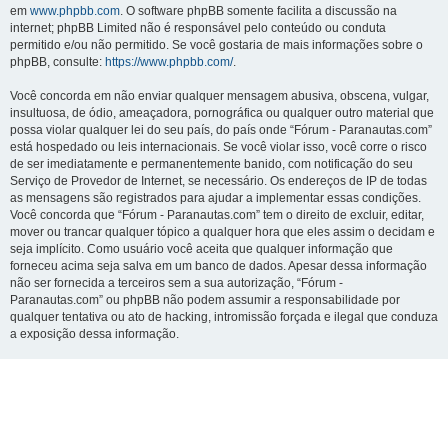
em
www.phpbb.com
. O software phpBB somente facilita a discussão na
internet; phpBB Limited não é responsável pelo conteúdo ou conduta
permitido e/ou não permitido. Se você gostaria de mais informações sobre o
phpBB, consulte:
https://www.phpbb.com/
.
Você concorda em não enviar qualquer mensagem abusiva, obscena, vulgar,
insultuosa, de ódio, ameaçadora, pornográfica ou qualquer outro material que
possa violar qualquer lei do seu país, do país onde “Fórum - Paranautas.com”
está hospedado ou leis internacionais. Se você violar isso, você corre o risco
de ser imediatamente e permanentemente banido, com notificação do seu
Serviço de Provedor de Internet, se necessário. Os endereços de IP de todas
as mensagens são registrados para ajudar a implementar essas condições.
Você concorda que “Fórum - Paranautas.com” tem o direito de excluir, editar,
mover ou trancar qualquer tópico a qualquer hora que eles assim o decidam e
seja implícito. Como usuário você aceita que qualquer informação que
forneceu acima seja salva em um banco de dados. Apesar dessa informação
não ser fornecida a terceiros sem a sua autorização, “Fórum -
Paranautas.com” ou phpBB não podem assumir a responsabilidade por
qualquer tentativa ou ato de hacking, intromissão forçada e ilegal que conduza
a exposição dessa informação.