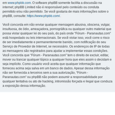
em
www.phpbb.com
. O software phpBB somente facilita a discussão na
internet; phpBB Limited não é responsável pelo conteúdo ou conduta
permitido e/ou não permitido. Se você gostaria de mais informações sobre o
phpBB, consulte:
https://www.phpbb.com/
.
Você concorda em não enviar qualquer mensagem abusiva, obscena, vulgar,
insultuosa, de ódio, ameaçadora, pornográfica ou qualquer outro material que
possa violar qualquer lei do seu país, do país onde “Fórum - Paranautas.com”
está hospedado ou leis internacionais. Se você violar isso, você corre o risco
de ser imediatamente e permanentemente banido, com notificação do seu
Serviço de Provedor de Internet, se necessário. Os endereços de IP de todas
as mensagens são registrados para ajudar a implementar essas condições.
Você concorda que “Fórum - Paranautas.com” tem o direito de excluir, editar,
mover ou trancar qualquer tópico a qualquer hora que eles assim o decidam e
seja implícito. Como usuário você aceita que qualquer informação que
forneceu acima seja salva em um banco de dados. Apesar dessa informação
não ser fornecida a terceiros sem a sua autorização, “Fórum -
Paranautas.com” ou phpBB não podem assumir a responsabilidade por
qualquer tentativa ou ato de hacking, intromissão forçada e ilegal que conduza
a exposição dessa informação.