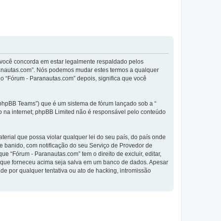
 você concorda em estar legalmente respaldado pelos
ranautas.com”. Nós podemos mudar estes termos a qualquer
 “Fórum - Paranautas.com” depois, significa que você
phpBB Teams”) que é um sistema de fórum lançado sob a “
ão na internet; phpBB Limited não é responsável pelo conteúdo
rial que possa violar qualquer lei do seu país, do país onde
te banido, com notificação do seu Serviço de Provedor de
 “Fórum - Paranautas.com” tem o direito de excluir, editar,
o que forneceu acima seja salva em um banco de dados. Apesar
e por qualquer tentativa ou ato de hacking, intromissão