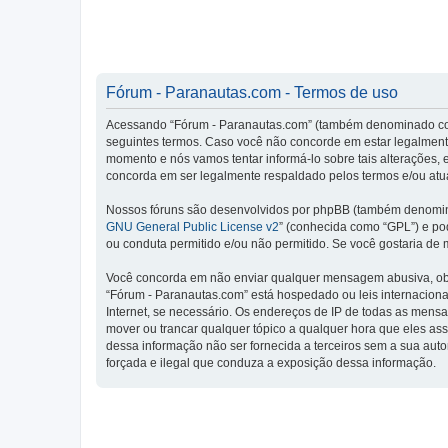
Fórum - Paranautas.com - Termos de uso
Acessando “Fórum - Paranautas.com” (também denominado como 
seguintes termos. Caso você não concorde em estar legalment
momento e nós vamos tentar informá-lo sobre tais alterações
concorda em ser legalmente respaldado pelos termos e/ou atua
Nossos fóruns são desenvolvidos por phpBB (também denominad
GNU General Public License v2
” (conhecida como “GPL”) e p
ou conduta permitido e/ou não permitido. Se você gostaria de
Você concorda em não enviar qualquer mensagem abusiva, obsce
“Fórum - Paranautas.com” está hospedado ou leis internaciona
Internet, se necessário. Os endereços de IP de todas as mensa
mover ou trancar qualquer tópico a qualquer hora que eles as
dessa informação não ser fornecida a terceiros sem a sua aut
forçada e ilegal que conduza a exposição dessa informação.