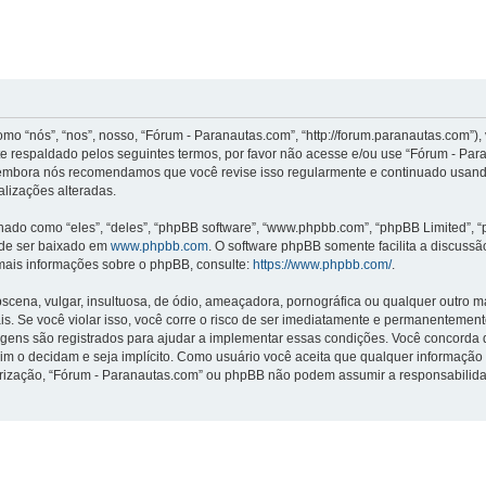
“nós”, “nos”, nosso, “Fórum - Paranautas.com”, “http://forum.paranautas.com”),
e respaldado pelos seguintes termos, por favor não acesse e/ou use “Fórum - Pa
, embora nós recomendamos que você revise isso regularmente e continuado usando
lizações alteradas.
o como “eles”, “deles”, “phpBB software”, “www.phpbb.com”, “phpBB Limited”, “
ode ser baixado em
www.phpbb.com
. O software phpBB somente facilita a discuss
 mais informações sobre o phpBB, consulte:
https://www.phpbb.com/
.
na, vulgar, insultuosa, de ódio, ameaçadora, pornográfica ou qualquer outro mate
is. Se você violar isso, você corre o risco de ser imediatamente e permanentemen
gens são registrados para ajudar a implementar essas condições. Você concorda que
sim o decidam e seja implícito. Como usuário você aceita que qualquer informaçã
orização, “Fórum - Paranautas.com” ou phpBB não podem assumir a responsabilidad